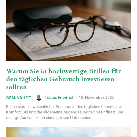
Warum Sie in hochwertige Brillen für
den täglichen Gebrauch investieren
sollten
Tobias Friedrich
-
13. November 2025
GESUNDHEIT
Brillen sind ein wesentlicher Bestandteil des täglichen Lebens, der
Komfort, Stil und die allgemeine Augengesundheit beeinflusst. Die
richtige Auswahl kann einen großen Unterschied...