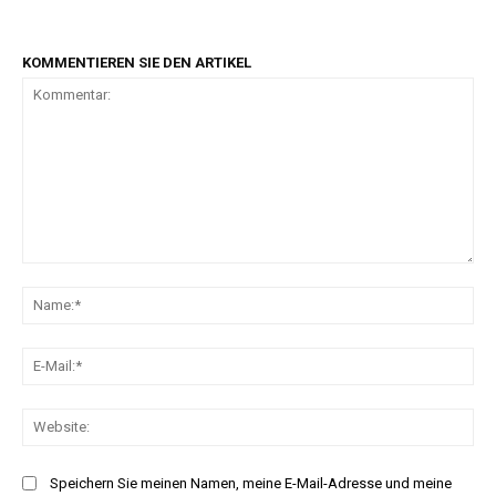
KOMMENTIEREN SIE DEN ARTIKEL
Kommentar:
Na
E-
Mai
Web
Speichern Sie meinen Namen, meine E-Mail-Adresse und meine