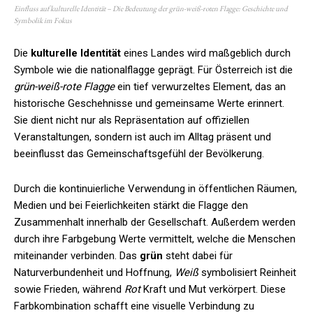
Einfluss auf kulturelle Identität – Die Bedeutung der grün-weiß-roten Flagge: Geschichte und
Symbolik im Fokus
Die
kulturelle Identität
eines Landes wird maßgeblich durch
Symbole wie die nationalflagge geprägt. Für Österreich ist die
grün-weiß-rote Flagge
ein tief verwurzeltes Element, das an
historische Geschehnisse und gemeinsame Werte erinnert.
Sie dient nicht nur als Repräsentation auf offiziellen
Veranstaltungen, sondern ist auch im Alltag präsent und
beeinflusst das Gemeinschaftsgefühl der Bevölkerung.
Durch die kontinuierliche Verwendung in öffentlichen Räumen,
Medien und bei Feierlichkeiten stärkt die Flagge den
Zusammenhalt innerhalb der Gesellschaft. Außerdem werden
durch ihre Farbgebung Werte vermittelt, welche die Menschen
miteinander verbinden. Das
grün
steht dabei für
Naturverbundenheit und Hoffnung,
Weiß
symbolisiert Reinheit
sowie Frieden, während
Rot
Kraft und Mut verkörpert. Diese
Farbkombination schafft eine visuelle Verbindung zu