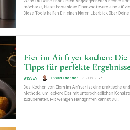
Wenn Du Deine finanziellen Angelegenheiten besser kont
möchtest, bietet kostenlose Finanzsoftware eine effizi
Diese Tools helfen Dir, einen klaren Überblick über Deine
Eier im Airfryer kochen: Die
Tipps für perfekte Ergebniss
Tobias Friedrich
-
3. Juni 2026
WISSEN
Das Kochen von Eiern im Airfryer ist eine praktische und
Methode, um leckere Eier mit unterschiedlichen Konsis
zuzubereiten. Mit wenigen Handgriffen kannst Du...