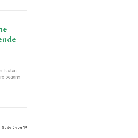
ne
ende
en festen
ere begann
Seite 2 von 19