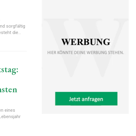
n
nd sorgfältig
teht die...
stag:
nsten
en eines
 Lebensjahr