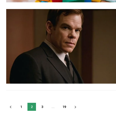
1
2
3
...
19