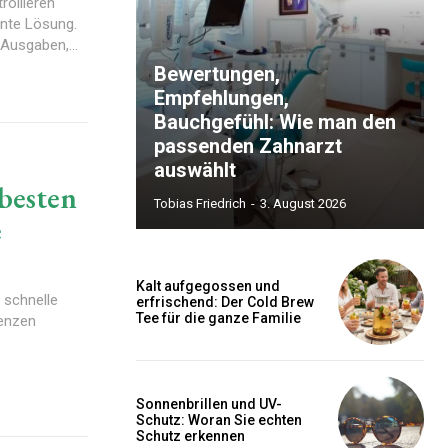
rollieren
ente Lösung.
 Ausgaben,...
Bewertungen,
Empfehlungen,
Bauchgefühl: Wie man den
passenden Zahnarzt
auswählt
 besten
Tobias Friedrich
-
3. August 2026
e
Kalt aufgegossen und
 schnelle
erfrischend: Der Cold Brew
Tee für die ganze Familie
tenzen
Sonnenbrillen und UV-
Schutz: Woran Sie echten
Schutz erkennen