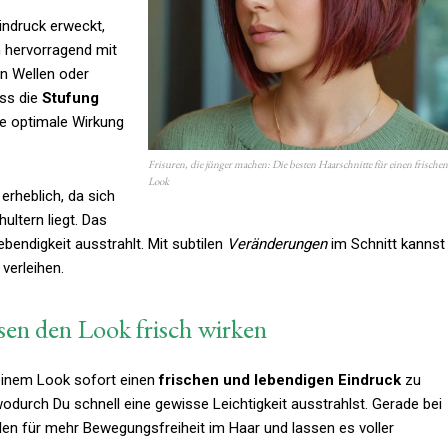
Eindruck erweckt,
m hervorragend mit
en Wellen oder
ass die
Stufung
ne optimale Wirkung
Frisuren, die jünger machen: Die besten Haarschnitte für einen frischen
Look
 erheblich, da sich
ultern liegt. Das
Lebendigkeit ausstrahlt. Mit subtilen
Veränderungen
im Schnitt kannst
verleihen.
sen den Look frisch wirken
einem Look sofort einen
frischen und lebendigen Eindruck
zu
 wodurch Du schnell eine gewisse Leichtigkeit ausstrahlst. Gerade bei
len für mehr Bewegungsfreiheit im Haar und lassen es voller