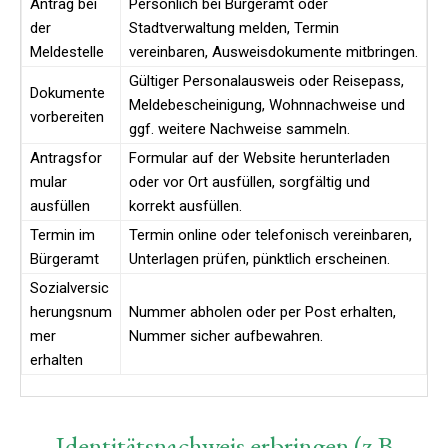
Antrag bei
Persönlich bei Bürgeramt oder
der
Stadtverwaltung melden, Termin
Meldestelle
vereinbaren, Ausweisdokumente mitbringen.
Gültiger Personalausweis oder Reisepass,
Dokumente
Meldebescheinigung, Wohnnachweise und
vorbereiten
ggf. weitere Nachweise sammeln.
Antragsfor
Formular auf der Website herunterladen
mular
oder vor Ort ausfüllen, sorgfältig und
ausfüllen
korrekt ausfüllen.
Termin im
Termin online oder telefonisch vereinbaren,
Bürgeramt
Unterlagen prüfen, pünktlich erscheinen.
Sozialversic
herungsnum
Nummer abholen oder per Post erhalten,
mer
Nummer sicher aufbewahren.
erhalten
Identitätsnachweis erbringen (z B