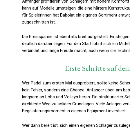
Anfänger profitieren von Schlägern mit hohem Komfortf
kann auf Modelle umsteigen, die eine härtere Kernstrukt
für Spielerinnen hat Babolat ein eigenes Sortiment entwi
zugeschnitten ist.
Die Preisspanne ist ebenfalls breit aufgestellt. Einsteig
deutlich darüber liegen. Für den Start lohnt sich ein Mit
verbindet und lange Freude macht, auch wenn die Techni
Erste Schritte auf dem
Wer Padel zum ersten Mal ausprobiert, sollte keine Sche
kein Fehler, sondern eine Chance. Anfänger üben am best
langsam an Lobs und Volleys heran. Ein strukturierter Sc
direkteste Weg zu soliden Grundlagen. Viele Anlagen ve
Begeisterungsmoment in eigenes Equipment investiert.
Wer dann bereit ist, sich einen eigenen Schläger zuzulege