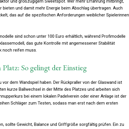
aktor und großzügigem Sweetspot. Wer mehr Erfahrung mitbringt,
ur bieten und damit mehr Energie beim Abschlag übertragen. Auch
ckelt, das auf die spezifischen Anforderungen weiblicher Spielerinnen
ermodelle sind schon unter 100 Euro erhältlich, während Profimodelle
telklassemodell, das gute Kontrolle mit angemessener Stabilität
k noch reifen muss.
 Platz: So gelingt der Einstieg
u vor dem Wandspiel haben. Der Rückpraller von der Glaswand ist
en kurze Ballwechsel in der Mitte des Platzes und arbeiten sich
hnupperkurs bei einem lokalen Padelverein oder einer Anlage ist der
rleihen Schläger zum Testen, sodass man erst nach dem ersten
n, sollte Gewicht, Balance und Griffgröße sorgfältig prüfen. Ein zu